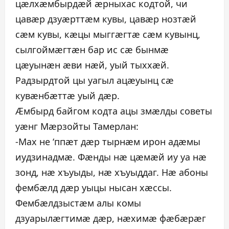
цæлхæмбырдæй æрныхас кодтой, чи
цавæр дзуæрттæм кувы, цавæр нозтæй
сæм кувы, кæцы мыггæгтæ сæм кувынц,
сылгоймæгтæн бар ис сæ бынмæ
цæуынæн æви нæй, уый тыххæй.
Радзырдтой цы уагыл ацæуынц сæ
кувæнбæттæ уый дæр.
Æмбырд байгом кодта ацы змæлды советы
уæнг Мæрзойты Тамерлан:
-Мах не ‘ппæт дæр тырнæм ирон адæмы
иудзинадмæ. Фæнды нæ цæмæй иу уа нæ
зонд, нæ хъуыды, нæ хъуыддаг. Нæ абоны
фембæлд дæр уыцы нысан хæссы.
Фембæлдзыстæм алы комы
дзуарылæгтимæ дæр, нæхимæ фæбæрæг