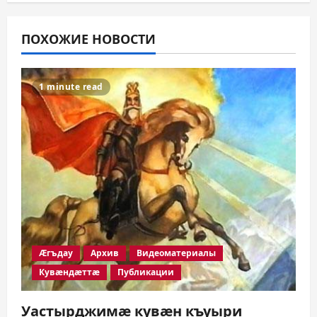
ПОХОЖИЕ НОВОСТИ
1 minute read
Æгъдау
Архив
Видеоматериалы
Кувæндæттæ
Публикации
Уастырджимæ кувæн къуыри