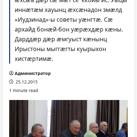
иннæтæм хауынц æхсæнадон змæлд
«Иудзинад»-ы советы уæнгтæ. Сæ
архайд бонæй-бон уæрæхдæр кæны.
Дарддæр дæр æмгуыст кæнынц
Ирыстоны мыггæгты куырыхон
хистæртимæ.
Администратор
25.12.2015
1 minute read