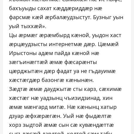
бахъуыды сахат кæддæриддæр нæ
фарсмæ кæй æрбалæудзыстут. Бузныг уын
уый тыххæй».
Цы æрмæг æрæмбырд кæной, уыдон хаст
æрцæудзысты интернетмæ дæр. Цæмæй
Ирыстоны адæм пайда кæной нæ
зæгъинæгтæй æмæ фæсарæнты
цæрджытæн дæр фадат уа не гъдауимæ
хæстæгдæр базонгæ кæнынæн.
Зæдтæ æмæ дауджытæ сты карз, сæхимæ
хæстæг нæ уадзынц чъизидзинад, хин
æмæ мæнгард митæ. Нæ кæнынц хатыр
дзуар æфхæрæгæн. Уый нæ фыдæлтæ
хорз зыдтой æмæ сын сæ кувæндæттæ
сыгъдæгæй дардтой, кодтой сæм табу.