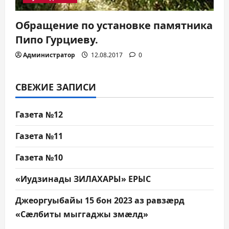
Обращение по установке памятника
Пипо Гурциеву.
Администратор
12.08.2017
0
СВЕЖИЕ ЗАПИСИ
Газета №12
Газета №11
Газета №10
«Иудзинады ЗИЛАХАРЫ» ЕРЫС
Джеоргуыбайы 15 бон 2023 аз равзæрд
«Сæлбиты мыггаджы змæлд»