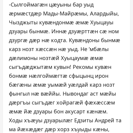
-Сылгоймагæн цæуыны бар уыд
æрмæстдæр Мады-Майрæмы, Алардыйы,
Чызджыты кувæндонмæ æмæ Хуыцауы
дзуары бынмæ. Иннæ дзуæрттæн сæ ном
дзургæ дæр нæ кодта. Кувæндоны бынмæ
карз нозт хæссæн нæ уыд. Не ‘мбæлы
дæлимоны нозтæй Хуыцаумæ æмæ
сыгъдæджытæм кувын! Рекомы кувæн
бонмæ нæлгоймæгтæ сфыцынц ирон
бæгæны æмæ уымæй уæлдай карз нозт
фынгыл нæ вæййы. Нывондаг аст мæйы
дæргъы сыгъдæг хойрагæй фæхæссæм
æмæ йæ дзуары бон акусарт кæнæм.
Ходы хъæуы дзуарылæг Едзиты Андрей та
ма йæхæдæг дæр хорз хъуыды кæны,