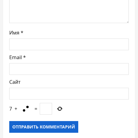
и
с
я
Имя
*
м
Email
*
Сайт
7
+
=