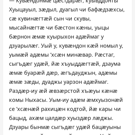
— Кувæндонмæ цæстдарæг, куывддонты
Хуыцауыл, зæдыл, дуагыл чи бафæдзæхсы,
сæ кувинæгтæй сын чи скувы,
мысайнæгтæ чи бæстон кæны, уыцы
бæрнон æмæ куырыхон адæймаг у
дзуарылæг. Уый у, кувæндон кæй номыл у,
уымæй адæмы ‘хсæн минæвар. Рæстаг,
сыгъдæг удæй, йæ хъуыддæгтæй, дзаума
æмæ буарæй дæр, æгъдауджын, адæмы
æмæ зæды, дуаджы уарзон адæймаг.
Раздæр-иу æй æвзæрстой хъæуы кæнæ
комы Ныхасы. Уым-иу адæм æмхуызонæй
се ‘хсæнæй рахицæн кодтой, йæ кары чи
бацыд, ахæм цалдæр хуыздæр лæджы.
Дзуары бынмæ сыгъдæг удæй бацæуыны