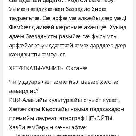
Уымæн æвдисæнæн баззадис бирæ
таурæгътæ. Сæ арфæ уæ алкæйы дæр уæд!
Фембæлд аивæй кæронмæ ахæццæ. Хуынд
адæм баззадысты разыйæ сæ фысымты
арфæйаг хъуыддæгтæй æмæ дарддæр дæр
кæндзысты æмгуыст.
ХЕТÆГКАТЫ-УАНИТЫ Оксанæ
Чи у дзуарылæг æмæ йыл цавæр хæстæ
æвæрд ис?
РЦИ-Аланийы культурæйы сгуыхт кусæг,
Хæтæгкаты Къостайы номыл паддзахадон
премийы лауреат, этнограф ЦГЪОЙТЫ
Хазби æмбарын кæны афтæ: