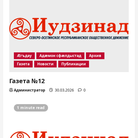
Æгъдау
Адæмон сфæлдыстад
Архив
Газета
Новости
Публикации
Газета №12
Администратор
30.03.2026
0
1 minute read