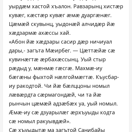
уырдæм хастой хъалон. Равзарынц хистæр
кувæг, кæстæр кувæг æмæ дуаргæнæг.
Цæмæй скувынц, уыдонæй алчидæр йæ
хæдзармæ ахæссы хай.
«Абон йæ хæдзары сасир дæр ничиуал
дары,- загъта Мæирбег. — Цæттæйæ сæ
кувинæгтæ æрбахæссынц. Уый стыр
рæдыд у, мæнмæ гæсгæ. Махмæ-иу
бæгæны фыхтой нæлгоймæгтæ. Къусбар-
иу ракодтой. Чи йæ бæлццоны номыл
лæвæрдта сæрмагондæй, чи та йæ
рынчын цæмæй адзæбæх уа, уый номыл.
Æмæ-иу сæ дзуарылæг æрхъуыды кодта
сæ номыл ракуывдæй».
Сæ хъуыдытæ ма загътой Санибайы