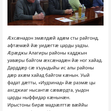
Æхсæнадон змæлдæй адæм сты райгонд,
афтæмæй йæ уидæгтæ царды уадзы.
Æрæджы Алагиры районы кадджын
уавæры байгом æхсæнадæн йæ ног хайад.
Дарддæр сæ хъуыдыйы ис алы районы
дæр ахæм хайад байгом кæнын. Уый
фадат дæтты, «Иудзинад» йæ размæ цы
ахсджиаг нысантæ сæвæрдта, уыдон
царды ныффидар кæнынæн.
Ирыстоны бирæ мадзæлттæ вæййы