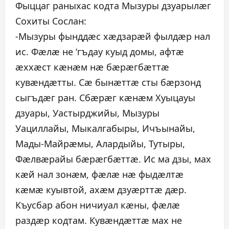
Фыццаг раныхас кодта Мызуры дзуарылæг
Сохиты Сослан:
-Мызуры фынддæс хæдзарæй фылдæр нал
ис. Фæлæ не ‘гъдау куыд домы, афтæ
æххæст кæнæм нæ бæрæгбæттæ
кувæндæтты. Сæ бынæттæ сты бæрзонд
сыгъдæг ран. Сбæрæг кæнæм Хуыцауы
дзуары, Уастырджийы, Мызуры
Уациллайы, Мыкалгабыры, Ичъынайы,
Мады-Майрæмы, Алардыйы, Тутыры,
Фæлвæрайы бæрæгбæттæ. Ис ма дзы, мах
кæй нал зонæм, фæлæ нæ фыдæлтæ
кæмæ куывтой, ахæм дзуæрттæ дæр.
Къусбар абон ничиуал кæны, фæлæ
раздæр кодтам. Кувæндæттæ мах не