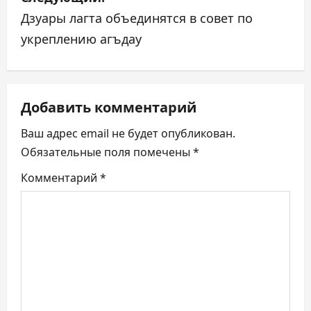
и
Дзуары лагта объединятся в совет по
г
укреплению агъдау
а
ц
Добавить комментарий
и
Ваш адрес email не будет опубликован.
я
Обязательные поля помечены
*
п
Комментарий
*
о
з
а
п