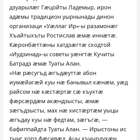
дзуарылæг Гæцойты Ладемыр, ирон
адæмы традицион уырнынады динон
организаци «Уæллаг Ир»-ы разамонæг
Хъайтыхъты Ростислав æмæ иннæтæ.
Кæронбæттæны хатдзæгтæ скодтой
«Иудзинад»-ы советы уæнгтæ Кучиты
Батрадз æмæ Туаты Алан.
«Нæ рæсугъд æгъдæуттæ абон
иумæйагæй куы нæ банывыл кæнæм, уæд
райсом нæ кæстæртæ сæ къухтæ
фæрсæрдæм акæндзысты, æмæ
зæгъдзысты, мах нæ хистæртæм уыцы
æгъдау куы нæ федтам, зæгъгæ, —
бафиппайдта Туаты Алан. — Ирыстоны ис
тынг хорз фæсивæд. Ацы хъуырдухæн