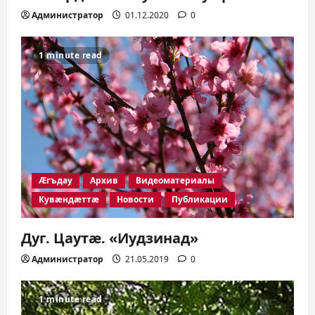
Администратор
01.12.2020
0
1 minute read
Æгъдау
Архив
Видеоматериалы
Кувæндæттæ
Новости
Публикации
Дуг. Цаутæ. «Иудзинад»
Администратор
21.05.2019
0
1 minute read