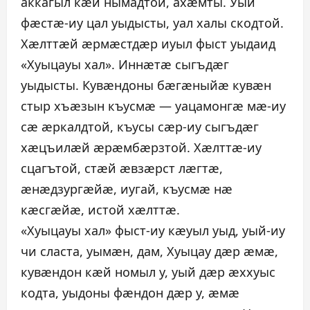
аккагыл кæй нымадтой, ахæмты. Уый
фæстæ-иу цал уыдысты, уал халы скодтой.
Хæлттæй æрмæстдæр иуыл фыст уыдаид
«Хуыцауы хал». Иннæтæ сыгъдæг
уыдысты. Кувæндоны бæгæныйæ кувæн
стыр хъæзын къусмæ — уацамонгæ мæ-иу
сæ æркалдтой, къусы сæр-иу сыгъдæг
хæцъилæй æрæмбæрзтой. Хæлттæ-иу
сцагътой, стæй æвзæрст лæгтæ,
æнæдзургæйæ, иугай, къусмæ нæ
кæсгæйæ, истой хæлттæ.
«Хуыцауы хал» фыст-иу кæуыл уыд, уый-иу
чи сласта, уымæн, дам, Хуыцау дæр æмæ,
кувæндон кæй номыл у, уый дæр æххуыс
кодта, уыдоны фæндон дæр у, æмæ