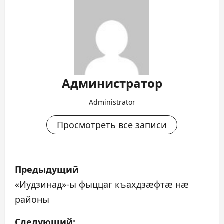
Администратор
Administrator
Просмотреть все записи
Н
Предыдущий
а
«Иудзинад»-ы фыццаг къахдзæфтæ нæ
районы
в
Следующий: