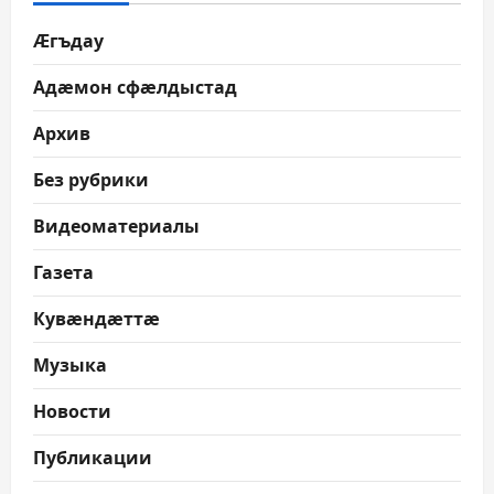
Æгъдау
Адæмон сфæлдыстад
Архив
Без рубрики
Видеоматериалы
Газета
Кувæндæттæ
Музыка
Новости
Публикации