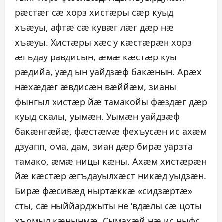
рæстæг сæ хорз хистæры сæр куыд
хъæуы, афтæ сæ кувæг лæг дæр нæ
хъæуы. Хистæры хæс у кæстæрæн хорз
æгъдау равдисын, æмæ кæстæр куы
рæдийа, уæд ын уайдзæф бакæнын. Арæх
нæхæдæг æвдисæн вæййæм, зианы
фынгыл хистæр йæ тамакойы фæздæг дæр
куыд скалы, уымæн. Уымæн уайдзæф
бакæнгæйæ, фæстæмæ фехъусæн ис ахæм
дзуапп, ома, дам, зиан дæр бирæ уарзта
тамако, æмæ ницы кæны. Ахæм хистæрæн
йæ кæстæр æгъдауылхæст никæд уыдзæн.
Бирæ фæсивæд ныртæккæ «сидзæртæ»
сты, сæ ныййарджыты не ‘вдæлы сæ цоты
хъомыл кæнынмæ. Сымахæй нæ ис ныфс,