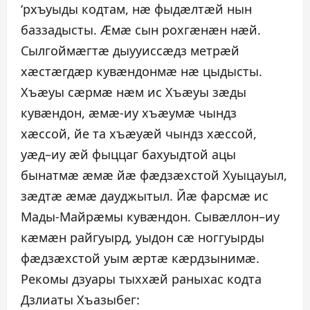
‘рхъуыды кодтам, нæ фыдæлтæй нын
баззадысты. Æмæ сын рохгæнæн нæй.
Сылгоймæгтæ дыууиссæдз метрæй
хæстæгдæр кувæндонмæ нæ цыдысты.
Хъæуы сæрмæ нæм ис Хъæуы зæды
кувæндон, æмæ-иу хъæумæ чындз
хæссой, йе та хъæуæй чындз хæссой,
уæд–иу æй фыццаг бахуыдтой ацы
бынатмæ æмæ йæ фæдзæхстой Хуыцауыл,
зæдтæ æмæ дауджытыл. Йæ фарсмæ ис
Мады-Майрæмы кувæндон. Сывæллон–иу
кæмæн райгуырд, уыдон сæ ноггуырды
фæдзæхстой уым æртæ кæрдзынимæ.
Рекомы дзуары тыххæй раныхас кодта
Дзлиаты Хъазыбег: