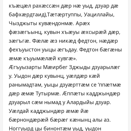
къæцæл рахæссæн дæр нæ уыд, дзуар дæ
бафхæрдтаид),Тæтæртуппы, Уациллайы,
Чызджыты кувæндонмæ. Арæх
фæзæгъынц, кувын хъæуы æхсырæй дæр,
зæгъгæ. Фæлæ æз никæд федтон, нæдæр
фехъуыстон уыцы æгъдау. Федтон бæгæны
æмæ къуымæлæй кувгæ».
Æгъуызарты Мæирбег Зджыды дзуарылæг
у. Уыдон дæр кувынц, уæлдæр кæй
ранымадтам, уыцы дзуæрттæм се ‘ппæтмæ
дæр æмæ Тутырмæ. Æппæты кадджындæр
дзуарыл сæм нымад у Алардыйы дзуар.
Уæлдай кадджындæр æмæ йæ
бæрнондæрæй бæрæг кæнынц алы аз.
Ноггуырд цы бинонтæм уыд, уыдон