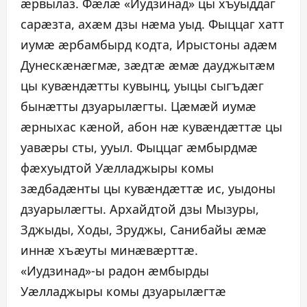
æрвылаз. Фæлæ «Иудзинад» цы хъуыддаг
сарæзта, ахæм дзы нæма уыд. Фыццаг хатт
иумæ æрбамбырд кодта, Ирыстоны адæм
Дунескæнæгмæ, зæдтæ æмæ дауджытæм
цы кувæндæтты кувынц, уыцы сыгъдæг
бынæтты дзуарылæгты. Цæмæй иумæ
æрныхас кæной, абон нæ кувæндæттæ цы
уавæры сты, ууыл. Фыццаг æмбырдмæ
фæхуыдтой Уæлладжыры комы
зæдбадæнты цы кувæндæттæ ис, уыдоны
дзуарылæгты. Архайдтой дзы Мызуры,
Зджыды, Ходы, Зруджы, Санибайы æмæ
иннæ хъæуты минæвæрттæ.
«Иудзинад»-ы радон æмбырды
Уæлладжыры комы дзуарылæгтæ