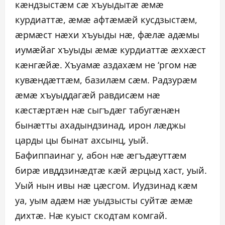
кæндзыстæм сæ хъуыдытæ æмæ
курдиаттæ, æмæ афтæмæй кусдзыстæм,
æрмæст нæхи хъуыды нæ, фæлæ адæмы
иумæйаг хъуыды æмæ курдиаттæ æххæст
кæнгæйæ. Хъуамæ аздахæм не ‘ргом нæ
кувæндæттæм, базилæм сæм. Радзурæм
æмæ хъуыддагæй равдисæм нæ
кæстæртæн нæ сыгъдæг табугæнæн
бынæтты ахадындзинад, ирон лæджы
царды цы бынат ахсынц, уый.
Бафиппаинаг у, абон нæ æгъдæуттæм
бирæ ивддзинæдтæ кæй æрцыд хаст, уый.
Уый нын ивы нæ цæсгом. Иудзинад кæм
уа, уым адæм нæ уыдзысты суйтæ æмæ
дихтæ. Нæ куыст скодтам комгай.