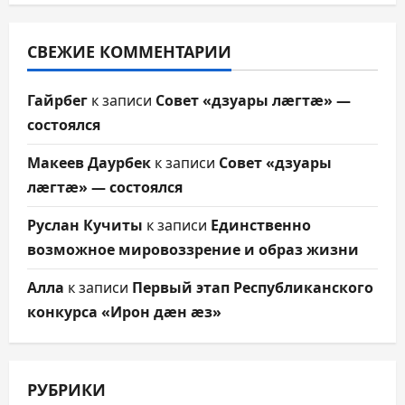
СВЕЖИЕ КОММЕНТАРИИ
Гайрбег
к записи
Совет «дзуары лæгтæ» —
состоялся
Макеев Даурбек
к записи
Совет «дзуары
лæгтæ» — состоялся
Руслан Кучиты
к записи
Единственно
возможное мировоззрение и образ жизни
Алла
к записи
Первый этап Республиканского
конкурса «Ирон дæн æз»
РУБРИКИ