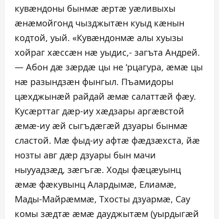
кувæндоны бынмæ æртæ уæливыхы
æнæмойгонд чызджытæн куыд кæнын
кодтой, уый. «Кувæндонмæ алы хуызы
хойраг хæссæн нæ уыдис,- загъта Андрей.
— Абон дæ зæрдæ цы не ‘рцагура, æмæ цы
нæ разындзæн фынгыл. Пъамидоры
цæхджынæй райдай æмæ салаттæй фæу.
Кусæрттаг дæр-иу хæдзары аргæвстой
æмæ-иу æй сыгъдæгæй дзуары бынмæ
сластой. Мæ фыд-иу афтæ фæдзæхста, йæ
нозты авг дæр дзуары бын мачи
ныууадзæд, зæгъгæ. Ходы фæцæуынц
æмæ фæкувынц Алардымæ, Елиамæ,
Мады-Майрæммæ, Тхосты дзуармæ, Сау
комы зæдтæ æмæ дауджытæм (уырдыгæй