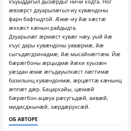
хъуыддагыл дызæрдыг ничи кодта. Ног
æвзæрст дзуарылæгыл-иу кувæндоны
фарн бафтыдтой. Æмæ–иу йæ хæстæ
æххæст кæнын райдыдта.
Дзуарылæг æрмæст кувæг нæу, уый йæ
хъус дары кувæндоны уавæрмæ, йæ
сыгъдæгдзинадмæ, йæ мысайнæгтæм. Йæ
бæрæгбоны æрцыдмæ йæхи хуызæн
уæздан æмæ æгъдауылхæст лæгтимæ
базилынц кувæндонмæ, æрцæттæ кæнынц
æппæт дæр. Бацархайы, цæмæй
бæрæгбон ацæуа рæсугъдæй, аивæй,
мидисджынæй, зæрдæрухсæй.
ОБ АВТОРЕ