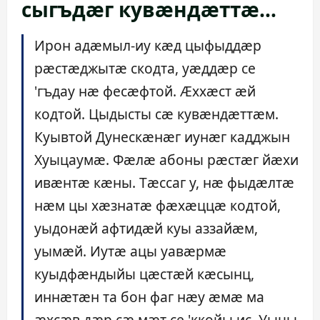
сыгъдæг кувæндæттæ…
Ирон адæмыл-иу кæд цыфыддæр
рæстæджытæ скодта, уæддæр се
'гъдау нæ фесæфтой. Æххæст æй
кодтой. Цыдысты сæ кувæндæттæм.
Куывтой Дунескæнæг иунæг кадджын
Хуыцаумæ. Фæлæ абоны рæстæг йæхи
ивæнтæ кæны. Тæссаг у, нæ фыдæлтæ
нæм цы хæзнатæ фæхæццæ кодтой,
уыдонæй афтидæй куы аззайæм,
уымæй. Иутæ ацы уавæрмæ
куыдфæндыйы цæстæй кæсынц,
иннæтæн та бон фаг нæу æмæ ма
æхсæв дæр сæ мæт се 'ккойы ис. Уыцы