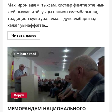
Мах, ирон адæм, тыхсам, хистæр фæлтæртæ нын
кæй ныууагътой, уыцы национ хиæмбарынад,
традицион культурæ æмæ дунеæмбарынад
халæг уынаффæтæ...
Прочитать
Читать далее
больше
о
НАЦИОН
ФОРУМ
«АLANI»-
1 minute read
ЙЫ
МЕМОРАНДУМ
Форум
МЕМОРАНДУМ НАЦИОНАЛЬНОГО