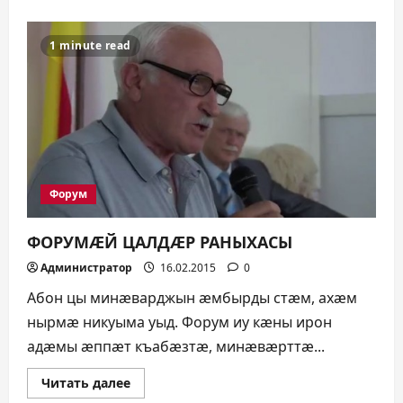
1 minute read
Форум
ФОРУМÆЙ ЦАЛДÆР РАНЫХАСЫ
Администратор
16.02.2015
0
Абон цы минæварджын æмбырды стæм, ахæм
нырмæ никуыма уыд. Форум иу кæны ирон
адæмы æппæт къабæзтæ, минæвæрттæ...
Прочитать
Читать далее
больше