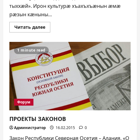
тыххæй». Ирон культурæ хъахъхъæнын æмæ
рæзын кæныны...
Прочитать
Читать далее
больше
о
ЗАКЪОНТЫ
ПРОЕКТТÆ
1 minute read
Форум
ПРОЕКТЫ ЗАКОНОВ
Администратор
16.02.2015
0
Закон Республики Северная Осетия – Алания. «О