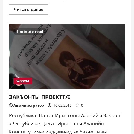
Прочитать
Читать далее
больше
о
БАШНЯ
НАРОДНОГО
ЕДИНЕНИЯ
1 minute read
Форум
ЗАКЪОНТЫ ПРОЕКТТÆ
Администратор
16.02.2015
0
Республикæ Цæгат Ирыстоны-Аланийы Закъон.
«Республикæ Цæгат Ирыстоны-Аланийы
Конституцимæ ивддзинæдтæ бахæссыны