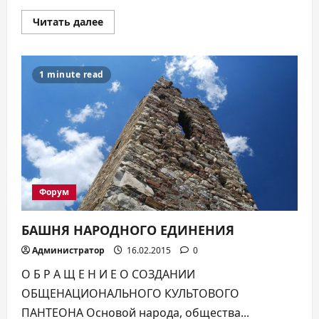
Прочитать
Читать далее
больше
о
О
ПРИДАНИИ
СВЯЩЕННОГО
1 minute read
(САКРАЛЬНОГО)
СТАТУСА
Форум
БАШНЯ НАРОДНОГО ЕДИНЕНИЯ
Администратор
16.02.2015
0
О Б Р А Щ Е Н И Е О СОЗДАНИИ
ОБЩЕНАЦИОНАЛЬНОГО КУЛЬТОВОГО
ПАНТЕОНА Основой народа, общества...