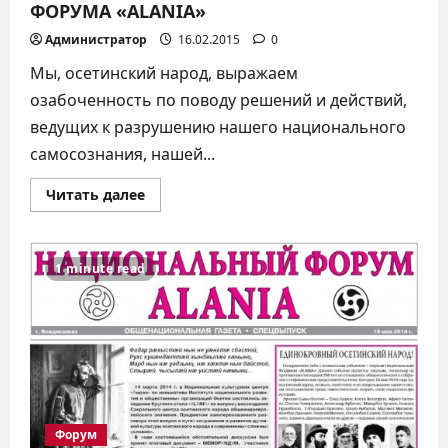
ФОРУМА «АLANIA»
Администратор
16.02.2015
0
Мы, осетинский народ, выражаем
озабоченность по поводу решений и действий,
ведущих к разрушению нашего национального
самосознания, нашей...
Прочитать
Читать далее
больше
о
МЕМОРАНДУМ
НАЦИОНАЛЬНОГО
ФОРУМА
1 minute read
«АLANIA»
Форум