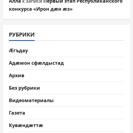
Алла
к записи
Первый этап Республиканского
конкурса «Ирон дæн æз»
РУБРИКИ
Æгъдау
Адæмон сфæлдыстад
Архив
Без рубрики
Видеоматериалы
Газета
Кувæндæттæ