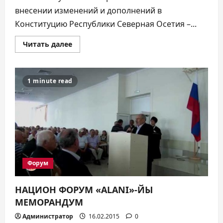
внесении изменений и дополнений в
Конституцию Республики Северная Осетия –...
Прочитать
Читать далее
больше
о
ПРОЕКТЫ
ЗАКОНОВ
1 minute read
Форум
НАЦИОН ФОРУМ «АLANI»-ЙЫ
МЕМОРАНДУМ
Администратор
16.02.2015
0