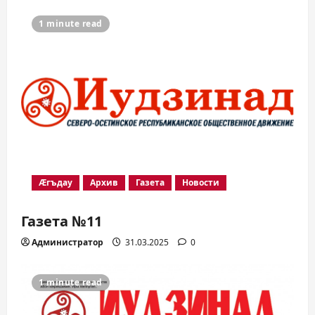
1 minute read
Æгъдау
Архив
Газета
Новости
Газета №11
Администратор
31.03.2025
0
1 minute read