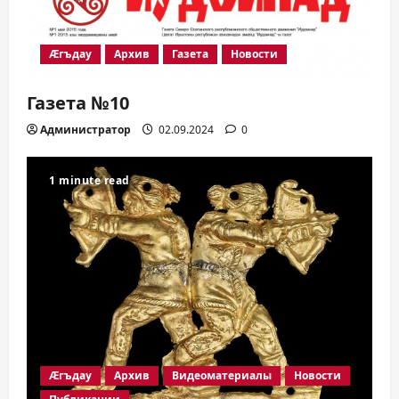
Æгъдау
Архив
Газета
Новости
Газета №10
Администратор
02.09.2024
0
1 minute read
Æгъдау
Архив
Видеоматериалы
Новости