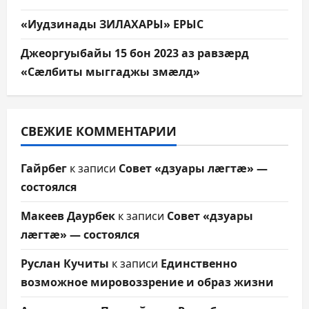
«Иудзинады ЗИЛАХАРЫ» ЕРЫС
Джеоргуыбайы 15 бон 2023 аз равзæрд
«Сæлбиты мыггаджы змæлд»
СВЕЖИЕ КОММЕНТАРИИ
Гайрбег
к записи
Совет «дзуары лæгтæ» —
состоялся
Макеев Даурбек
к записи
Совет «дзуары
лæгтæ» — состоялся
Руслан Кучиты
к записи
Единственно
возможное мировоззрение и образ жизни