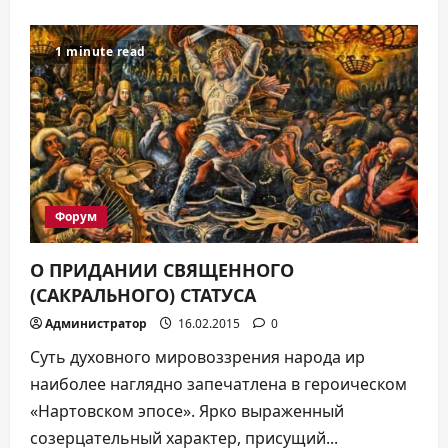
о
ФОРУМÆЙ
ЦАЛДÆР
РАНЫХАСЫ
1 minute read
Форум
О ПРИДАНИИ СВЯЩЕННОГО
(САКРАЛЬНОГО) СТАТУСА
Администратор
16.02.2015
0
Суть духовного мировоззрения народа ир
наиболее наглядно запечатлена в героическом
«Нартовском эпосе». Ярко выраженный
созерцательный характер, присущий...