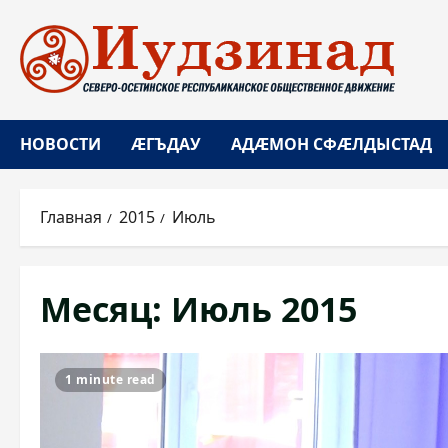
Перейти
к
содержимому
НОВОСТИ
ÆГЪДАУ
АДÆМОН СФÆЛДЫСТАД
Главная
2015
Июль
Месяц:
Июль 2015
1 minute read