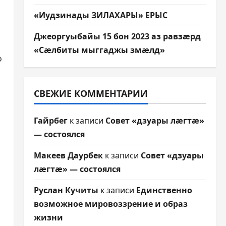
«Иудзинады ЗИЛАХАРЫ» ЕРЫС
Джеоргуыбайы 15 бон 2023 аз равзæрд
«Сæлбиты мыггаджы змæлд»
о
СВЕЖИЕ КОММЕНТАРИИ
Гайрбег
к записи
Совет «дзуары лæгтæ»
— состоялся
Макеев Даурбек
к записи
Совет «дзуары
лæгтæ» — состоялся
Руслан Кучиты
к записи
Единственно
возможное мировоззрение и образ
жизни