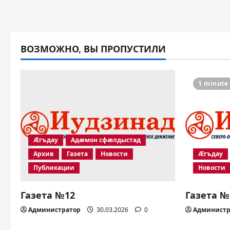
ВОЗМОЖНО, ВЫ ПРОПУСТИЛИ
1 minute
Æгъдау
Адæмон сфæлдыстад
Архив
Газета
Новости
Æгъдау
Публикации
Новости
Газета №12
Газета №
Администратор
30.03.2026
0
Администр