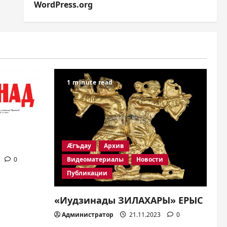
WordPress.org
1 minute read
Æгъдау
Архив
Видеоматериалы
Новости
0
Публикации
«Иудзинады ЗИЛАХАРЫ» ЕРЫС
Администратор
21.11.2023
0