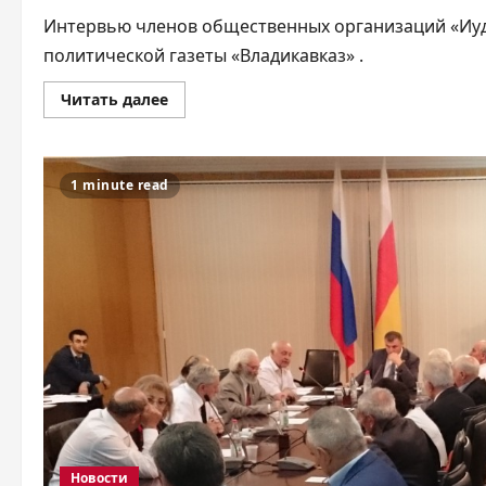
Интервью членов общественных организаций «Иуд
политической газеты «Владикавказ» .
Прочитать
Читать далее
больше
о
Борьба
с
чумой
1 minute read
разложения
общества
Новости