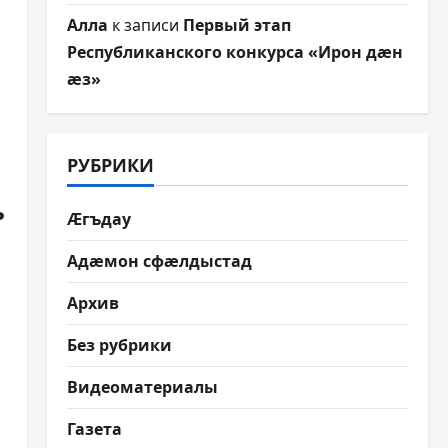
Алла
к записи
Первый этап
Республиканского конкурса «Ирон дæн
æз»
РУБРИКИ
ь
Æгъдау
Адæмон сфæлдыстад
Архив
Без рубрики
Видеоматериалы
Газета