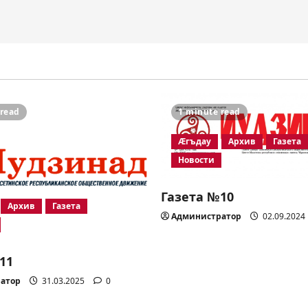
 read
1 minute read
Æгъдау
Архив
Газета
Новости
Газета №10
Архив
Газета
Администратор
02.09.2024
11
атор
31.03.2025
0