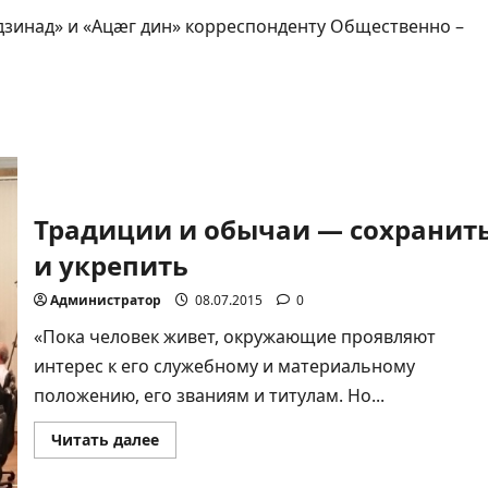
зинад» и «Ацæг дин» корреспонденту Общественно –
Традиции и обычаи — сохранит
и укрепить
Администратор
08.07.2015
0
«Пока человек живет, окружающие проявляют
интерес к его служебному и материальному
положению, его званиям и титулам. Но...
Прочитать
Читать далее
больше
о
Традиции