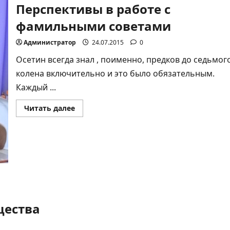
Перспективы в работе с
фамильными советами
Администратор
24.07.2015
0
Осетин всегда знал , поименно, предков до седьмог
колена включительно и это было обязательным.
Каждый ...
Прочитать
Читать далее
больше
о
Перспективы
в
работе
с
фамильными
советами
щества