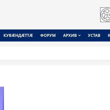
КУВÆНДÆТТÆ
ФОРУМ
АРХИВ
УСТАВ