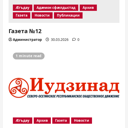
Æгъдау
Адæмон сфæлдыстад
Архив
Газета
Новости
Публикации
Газета №12
Администратор
30.03.2026
0
1 minute read
Æгъдау
Архив
Газета
Новости