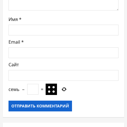
и
с
Имя
*
я
м
Email
*
Сайт
семь
−
=