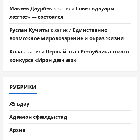
Макеев Даурбек
к записи
Совет «дзуары
лæгтæ» — состоялся
Руслан Кучиты
к записи
Единственно
возможное мировоззрение и образ жизни
Алла
к записи
Первый этап Республиканского
конкурса «Ирон дæн æз»
РУБРИКИ
Æгъдау
Адæмон сфæлдыстад
Архив