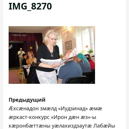
IMG_8270
Н
Предыдущий
а
Æхсæнадон змæлд «Иудзинад» æмæ
æркаст-конкурс «Ирон дæн æз»-ы
в
кæронбæттæны уæлахиздзаутæ Лабæйы