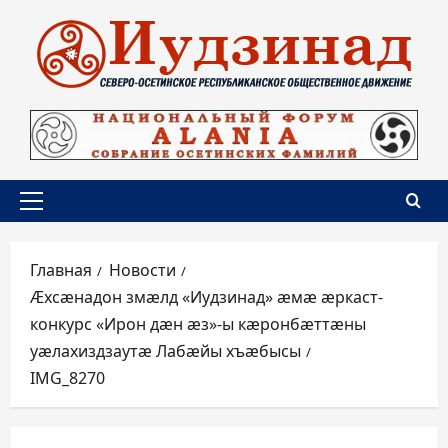
Перейти
к
содержимому
Основное
меню
Главная
Новости
Æхсæнадон змæлд «Иудзинад» æмæ æркаст-
конкурс «Ирон дæн æз»-ы кæронбæттæны
уæлахиздзаутæ Лабæйы хъæбысы
IMG_8270