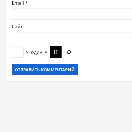
я
Email
*
м
Сайт
×
один
=