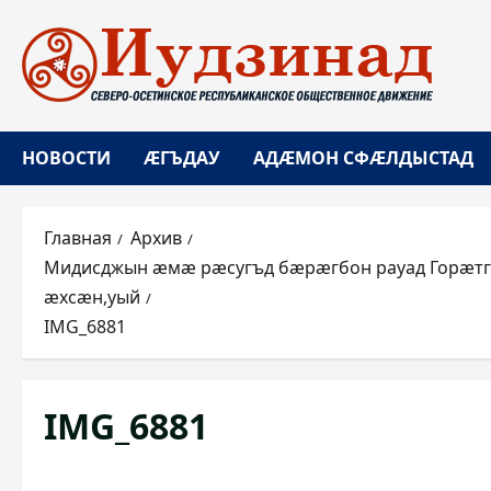
Перейти
к
содержимому
НОВОСТИ
ÆГЪДАУ
АДÆМОН СФÆЛДЫСТАД
Главная
Архив
Мидисджын æмæ рæсугъд бæрæгбон рауад Горæтгæ
æхсæн,уый
IMG_6881
IMG_6881