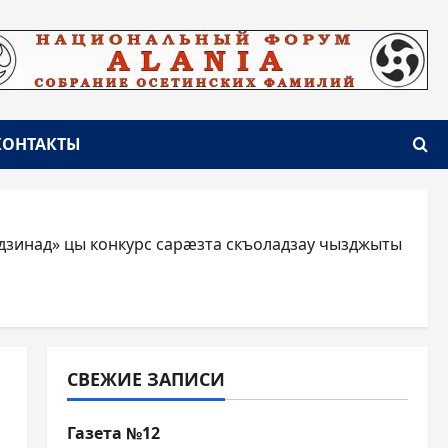
КОНТАКТЫ
инад» цы конкурс сарæзта скъоладзау чызджыты
СВЕЖИЕ ЗАПИСИ
Газета №12