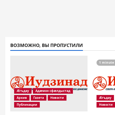
ВОЗМОЖНО, ВЫ ПРОПУСТИЛИ
1 minute
Æгъдау
Адæмон сфæлдыстад
Архив
Газета
Новости
Æгъдау
Публикации
Новости