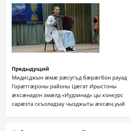
Н
Предыдущий
Мидисджын æмæ рæсугъд бæрæгбон рауад
а
Горæтгæроны районы Цæгат Ирыстоны
в
æхсæнадон змæлд «Иудзинад» цы конкурс
сарæзта скъоладзау чызджыты æхсæн,уый
и
г