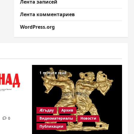
Лента записей
Лента комментариев
WordPress.org
1 minute read
Æгъдау
Архив
Видеоматериалы
Новости
0
Публикации