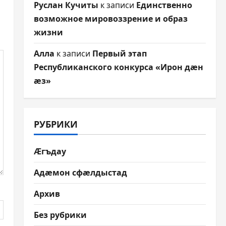
Руслан Кучиты
к записи
Единственно
возможное мировоззрение и образ
жизни
Алла
к записи
Первый этап
Республиканского конкурса «Ирон дæн
æз»
РУБРИКИ
Æгъдау
Адæмон сфæлдыстад
Архив
Без рубрики