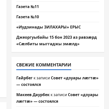
Газета №11
Газета №10
«Иудзинады ЗИЛАХАРЫ» ЕРЫС
Джеоргуыбайы 15 бон 2023 аз равзæрд
«Сæлбиты мыггаджы змæлд»
СВЕЖИЕ КОММЕНТАРИИ
Гайрбег
к записи
Совет «дзуары лæгтæ»
— состоялся
Макеев Даурбек
к записи
Совет «дзуары
лæгтæ» — состоялся