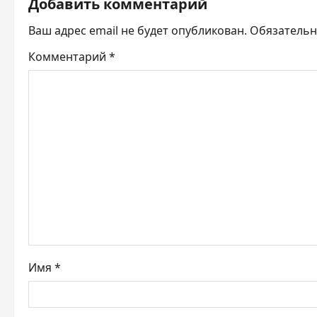
а
Добавить комментарий
ц
Ваш адрес email не будет опубликован.
Обязатель
и
Комментарий
*
я
п
о
з
а
п
и
Имя
*
с