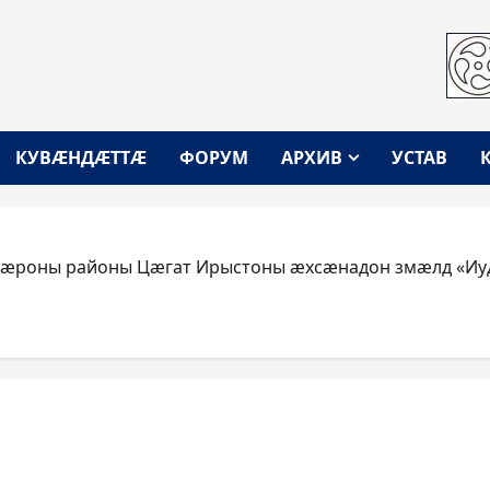
КУВÆНДÆТТÆ
ФОРУМ
АРХИВ
УСТАВ
роны районы Цæгат Ирыстоны æхсæнадон змæлд «Иудз