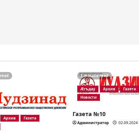
 read
1 minute read
Æгъдау
Архив
Газета
Новости
Газета №10
Архив
Газета
Администратор
02.09.2024