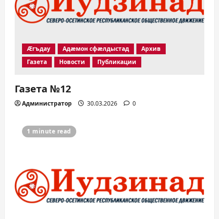
Æгъдау
Адæмон сфæлдыстад
Архив
Газета
Новости
Публикации
Газета №12
Администратор
30.03.2026
0
1 minute read