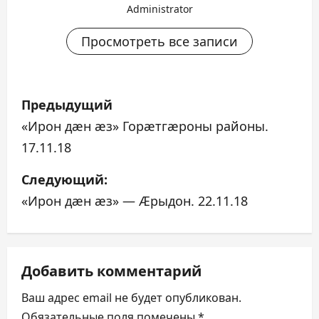
Administrator
Просмотреть все записи
Н
Предыдущий
а
«Ирон дæн æз» Горæтгæроны районы.
17.11.18
в
Следующий:
и
«Ирон дæн æз» — Æрыдон. 22.11.18
г
а
Добавить комментарий
ц
Ваш адрес email не будет опубликован.
и
Обязательные поля помечены
*