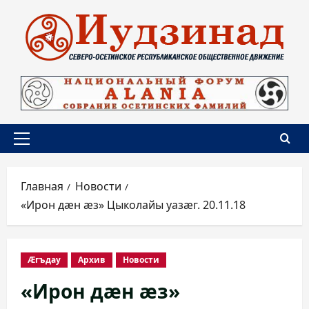
Перейти
к
содержимому
Основное
меню
Главная
Новости
«Ирон дæн æз» Цыколайы уазæг. 20.11.18
Æгъдау
Архив
Новости
«Ирон дæн æз»