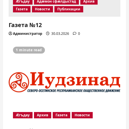
Æгъдау
Адæмон сфæлдыстад
Архив
Газета
Новости
Публикации
Газета №12
Администратор
30.03.2026
0
1 minute read
Æгъдау
Архив
Газета
Новости