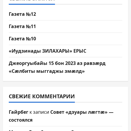
Газета №12
Газета №11
Газета №10
«Иудзинады ЗИЛАХАРЫ» ЕРЫС
Джеоргуыбайы 15 бон 2023 аз равзæрд
«Сæлбиты мыггаджы змæлд»
СВЕЖИЕ КОММЕНТАРИИ
Гайрбег
к записи
Совет «дзуары лæгтæ» —
состоялся