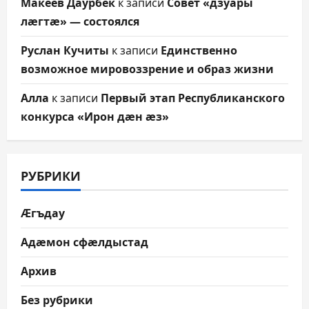
Макеев Даурбек
к записи
Совет «дзуары
лæгтæ» — состоялся
Руслан Кучиты
к записи
Единственно
возможное мировоззрение и образ жизни
Алла
к записи
Первый этап Республиканского
конкурса «Ирон дæн æз»
РУБРИКИ
Æгъдау
Адæмон сфæлдыстад
Архив
Без рубрики