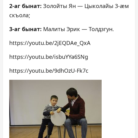
2-аг бынат:
Золойты Ян — Цыколайы 3-æм
скъола;
3-аг бынат:
Малиты Эрик — Толдзгун.
https://youtu.be/2jEQDAe_QxA
https://youtu.be/isbuYYa6SNg
https://youtu.be/9dhOzU-Fk7c