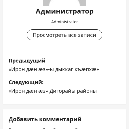
Администратор
Administrator
Просмотреть все записи
Н
Предыдущий
а
«Ирон дæн æз»-ы дыккаг къæпхæн
в
Следующий:
«Ирон дæн æз» Дигорайы районы
и
г
а
Добавить комментарий