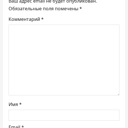
ц
Ваш адрес email не будет опубликован.
Обязательные поля помечены
*
и
Комментарий
*
я
п
о
з
а
п
и
Имя
*
с
я
Email
*