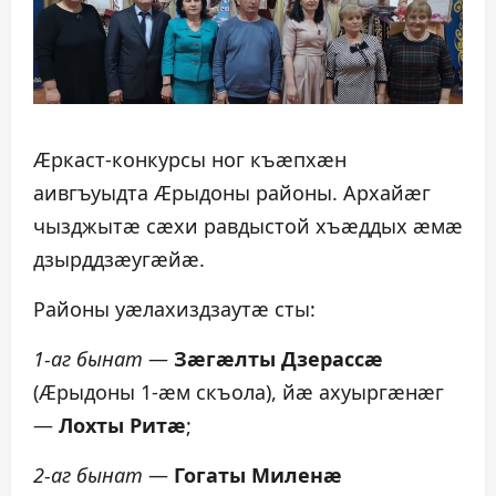
Æркаст-конкурсы ног къæпхæн
аивгъуыдта Æрыдоны районы. Архайæг
чызджытæ сæхи равдыстой хъæддых æмæ
дзырддзæугæйæ.
Районы уæлахиздзаутæ сты:
1-аг бынат
—
Зæгæлты Дзерассæ
(Æрыдоны 1-æм скъола), йæ ахуыргæнæг
—
Лохты Ритæ
;
2-аг бынат
—
Гогаты Миленæ