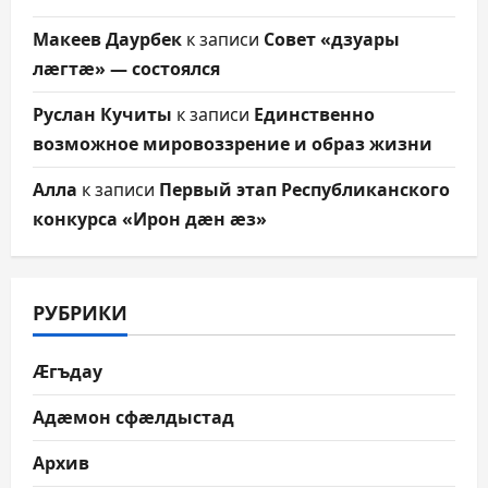
Макеев Даурбек
к записи
Совет «дзуары
лæгтæ» — состоялся
Руслан Кучиты
к записи
Единственно
возможное мировоззрение и образ жизни
Алла
к записи
Первый этап Республиканского
конкурса «Ирон дæн æз»
РУБРИКИ
Æгъдау
Адæмон сфæлдыстад
Архив