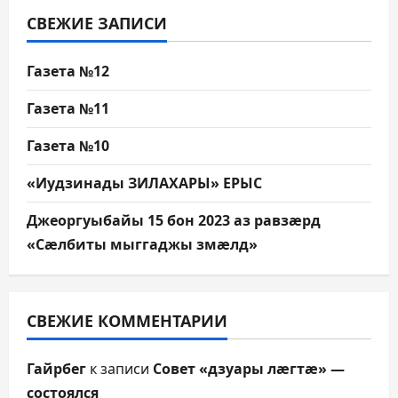
СВЕЖИЕ ЗАПИСИ
Газета №12
Газета №11
Газета №10
«Иудзинады ЗИЛАХАРЫ» ЕРЫС
Джеоргуыбайы 15 бон 2023 аз равзæрд
«Сæлбиты мыггаджы змæлд»
СВЕЖИЕ КОММЕНТАРИИ
Гайрбег
к записи
Совет «дзуары лæгтæ» —
состоялся