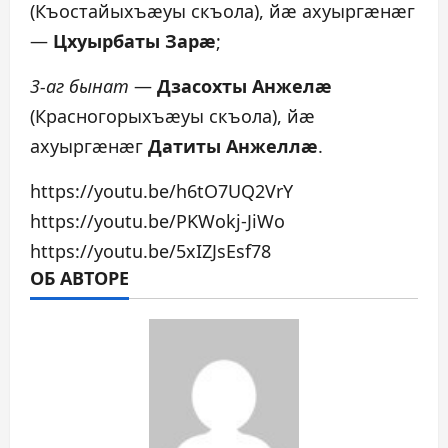
(Къостайыхъæуы скъола), йæ ахуыргæнæг
—
Цхуырбаты Зарæ
;
3-аг бынат
—
Дзасохты Анжелæ
(Красногорыхъæуы скъола), йæ
ахуыргæнæг
Датиты Анжеллæ
.
https://youtu.be/h6tO7UQ2VrY
https://youtu.be/PKWokj-JiWo
https://youtu.be/5xIZJsEsf78
ОБ АВТОРЕ