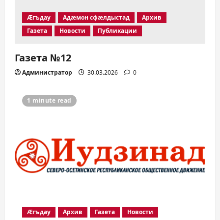
Æгъдау
Адæмон сфæлдыстад
Архив
Газета
Новости
Публикации
Газета №12
Администратор
30.03.2026
0
1 minute read
Æгъдау
Архив
Газета
Новости