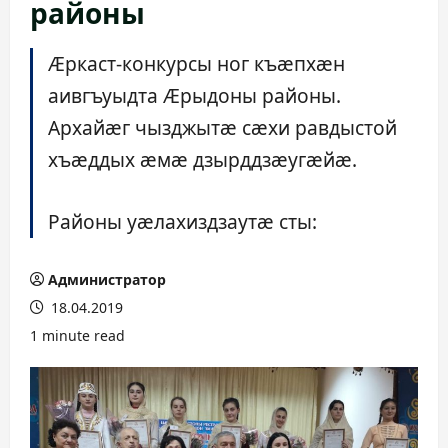
районы
Æркаст-конкурсы ног къæпхæн
аивгъуыдта Æрыдоны районы.
Архайæг чызджытæ сæхи равдыстой
хъæддых æмæ дзырддзæугæйæ.
Районы уæлахиздзаутæ сты:
Администратор
18.04.2019
1 minute read