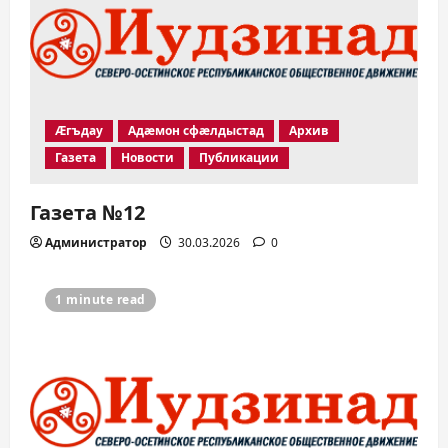
Æгъдау
Адæмон сфæлдыстад
Архив
Газета
Новости
Публикации
Газета №12
Администратор
30.03.2026
0
1 minute read