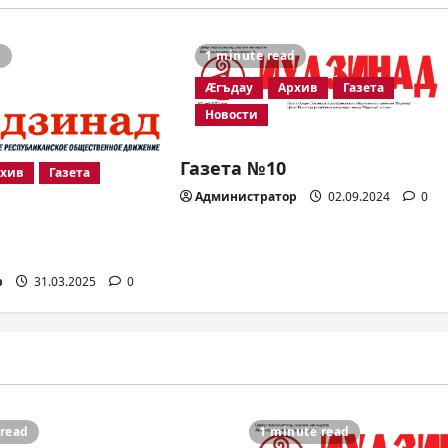
d
1 minute read
Æгъдау
Архив
Газета
Новости
Газета №10
рхив
Газета
Администратор
02.09.2024
0
р
31.03.2025
0
 read
1 minute read