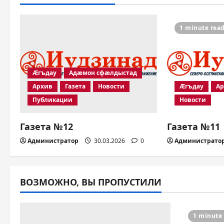
1 minute rea
Æгъдау
Адæмон сфæлдыстад
Архив
Газета
Новости
Æгъдау
А
Публикации
Новости
Газета №12
Газета №11
Администратор
30.03.2026
0
Администрато
ВОЗМОЖНО, ВЫ ПРОПУСТИЛИ
1 minute