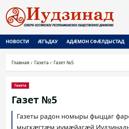
Перейти
к
содержимому
НОВОСТИ
ÆГЪДАУ
АДÆМОН СФÆЛДЫСТАД
Главная
Газета
Газет №5
Газета
Газет №5
Газеты радон номыры фыццаг фар
мыгкæгтæм иумæйагæй Иудзинад