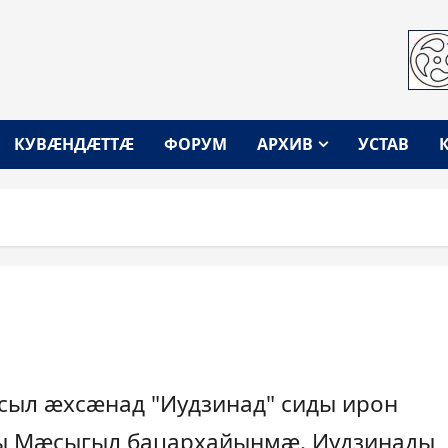
КУВÆНДÆТТÆ
ФОРУМ
АРХИВ
УСТАВ
сыл æхсæнад "Иудзинад" сиды ирон
ы Мæсыгыл бацархайынмæ. Иудзинады