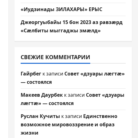
«Иудзинады ЗИЛАХАРЫ» ЕРЫС
Джеоргуыбайы 15 бон 2023 аз равзæрд
«Сæлбиты мыггаджы змæлд»
СВЕЖИЕ КОММЕНТАРИИ
Гайрбег
к записи
Совет «дзуары лæгтæ»
— состоялся
Макеев Даурбек
к записи
Совет «дзуары
лæгтæ» — состоялся
Руслан Кучиты
к записи
Единственно
возможное мировоззрение и образ
жизни