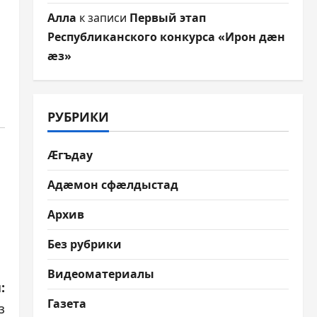
Алла
к записи
Первый этап
Республиканского конкурса «Ирон дæн
æз»
РУБРИКИ
Æгъдау
Адæмон сфæлдыстад
Архив
Без рубрики
Видеоматериалы
:
Газета
з