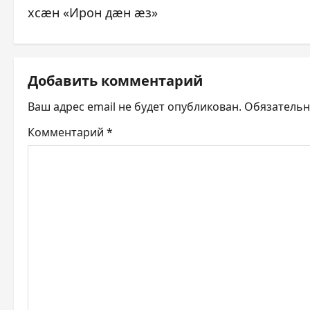
а
хсæн «Ирон дæн æз»
в
и
Добавить комментарий
г
Ваш адрес email не будет опубликован.
Обязатель
а
Комментарий
*
ц
и
я
п
о
з