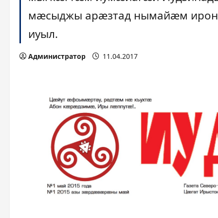
мæсыджы арæзтад нымайæм ирон
иуыл.
Администратор
11.04.2017