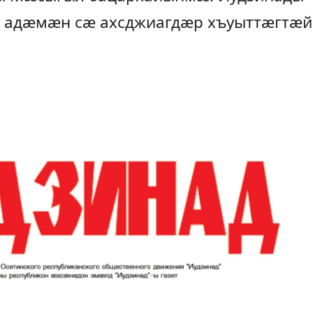
 адæмæн сæ ахсджиагдæр хъуыттæгтæй