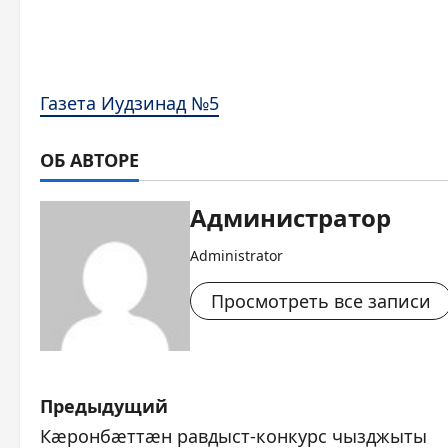
Газета Иудзинад №5
ОБ АВТОРЕ
Администратор
Administrator
Просмотреть все записи
Н
Предыдущий
Кæронбæттæн равдыст-конкурс чызджыты