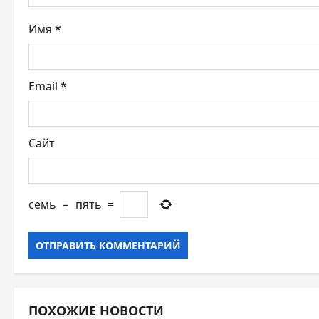
а
Имя
*
п
и
Email
*
с
я
Сайт
м
семь
−
пять
=
ПОХОЖИЕ НОВОСТИ