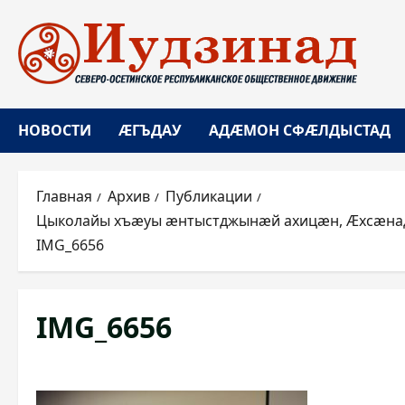
Перейти
к
содержимому
НОВОСТИ
ÆГЪДАУ
АДÆМОН СФÆЛДЫСТАД
Главная
Архив
Публикации
Цыколайы хъæуы æнтыстджынæй ахицæн, Æхсæнадо
IMG_6656
IMG_6656