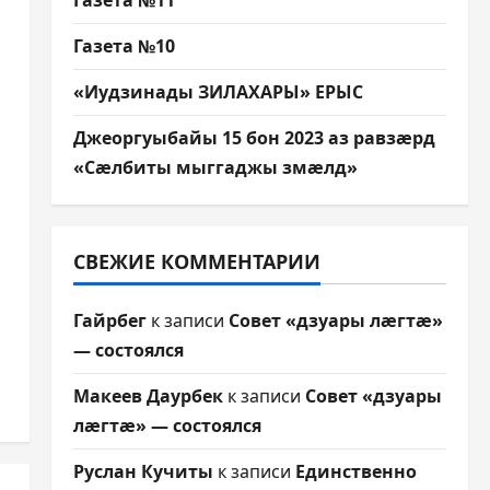
Газета №11
Газета №10
«Иудзинады ЗИЛАХАРЫ» ЕРЫС
Джеоргуыбайы 15 бон 2023 аз равзæрд
«Сæлбиты мыггаджы змæлд»
СВЕЖИЕ КОММЕНТАРИИ
Гайрбег
к записи
Совет «дзуары лæгтæ»
— состоялся
Макеев Даурбек
к записи
Совет «дзуары
лæгтæ» — состоялся
Руслан Кучиты
к записи
Единственно