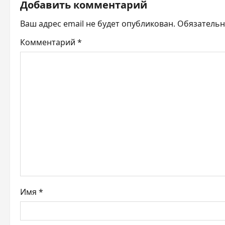
а
Добавить комментарий
ц
Ваш адрес email не будет опубликован.
Обязатель
и
Комментарий
*
я
п
о
з
а
п
и
Имя
*
с