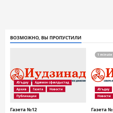
ВОЗМОЖНО, ВЫ ПРОПУСТИЛИ
1 minute
Æгъдау
Адæмон сфæлдыстад
Архив
Газета
Новости
Æгъдау
Публикации
Новости
Газета №12
Газета №