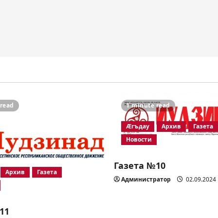
 read
1 minute read
Æгъдау
Архив
Газета
Новости
Газета №10
Архив
Газета
Администратор
02.09.2024
11