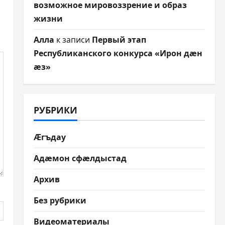
возможное мировоззрение и образ
жизни
Алла
к записи
Первый этап
Республиканского конкурса «Ирон дæн
æз»
РУБРИКИ
Æгъдау
Адæмон сфæлдыстад
Архив
Без рубрики
Видеоматериалы