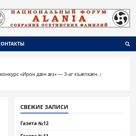
КОНТАКТЫ
онкурс «Ирон дæн æз» — 3-аг къæпхæн.
СВЕЖИЕ ЗАПИСИ
Газета №12