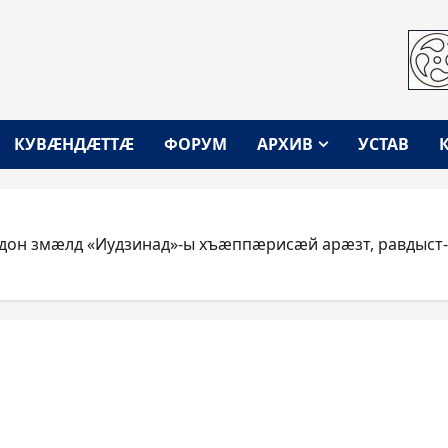
КУВÆНДÆТТÆ
ФОРУМ
АРХИВ
УСТАВ
н змæлд «Иудзинад»-ы хъæппæрисæй арæзт, равдыст-к