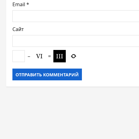
я
Email
*
м
Сайт
−
=