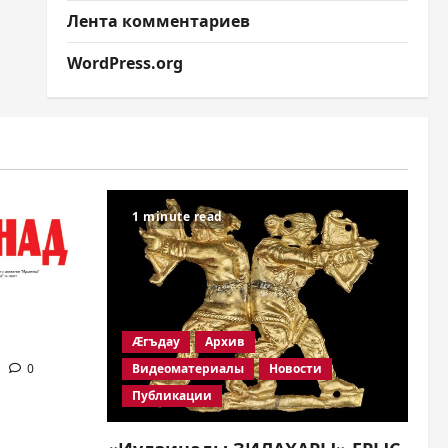
Лента комментариев
WordPress.org
1 minute read
Æгъдау
Архив
Видеоматериалы
Новости
0
Публикации