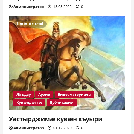
Администратор
15.05.2023
0
1 minute read
Æгъдау
Архив
Видеоматериалы
Кувæндæттæ
Публикации
Уастырджимæ кувæн къуыри
Администратор
01.12.2020
0