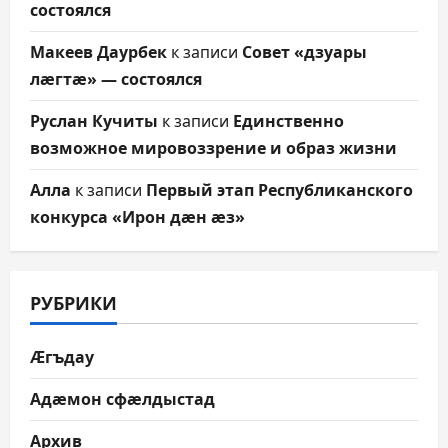
состоялся
Макеев Даурбек
к записи
Совет «дзуары
лæгтæ» — состоялся
Руслан Кучиты
к записи
Единственно
возможное мировоззрение и образ жизни
Алла
к записи
Первый этап Республиканского
конкурса «Ирон дæн æз»
РУБРИКИ
Æгъдау
Адæмон сфæлдыстад
Архив