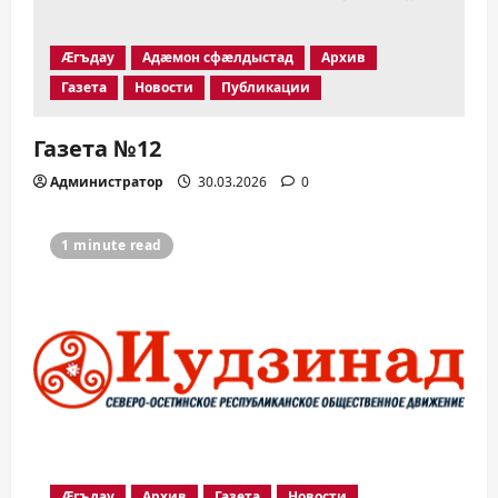
Æгъдау
Адæмон сфæлдыстад
Архив
Газета
Новости
Публикации
Газета №12
Администратор
30.03.2026
0
1 minute read
Æгъдау
Архив
Газета
Новости