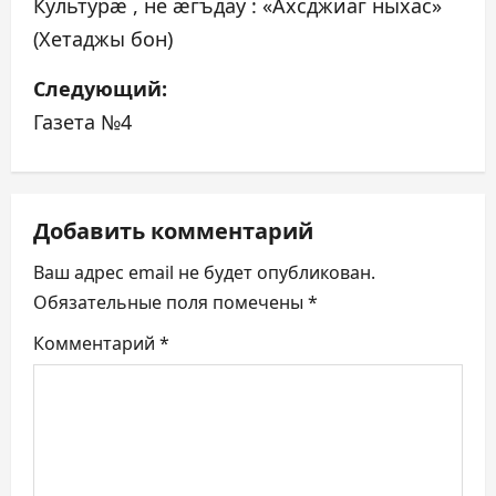
а
Культурæ , не æгъдау : «Ахсджиаг ныхас»
(Хетаджы бон)
в
Следующий:
и
Газета №4
г
а
Добавить комментарий
ц
Ваш адрес email не будет опубликован.
и
Обязательные поля помечены
*
я
Комментарий
*
п
о
з