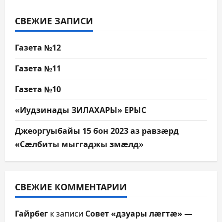
СВЕЖИЕ ЗАПИСИ
Газета №12
Газета №11
Газета №10
«Иудзинады ЗИЛАХАРЫ» ЕРЫС
Джеоргуыбайы 15 бон 2023 аз равзæрд
«Сæлбиты мыггаджы змæлд»
СВЕЖИЕ КОММЕНТАРИИ
Гайрбег
к записи
Совет «дзуары лæгтæ» —