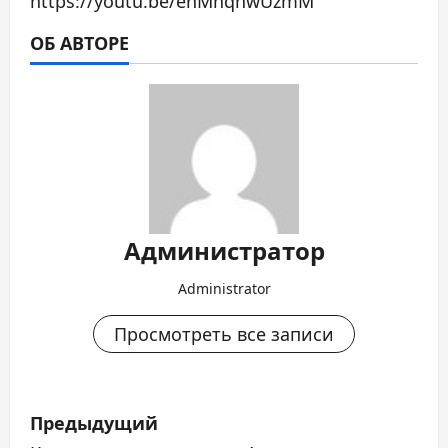
https://youtu.be/ehMhqnwUzmM
ОБ АВТОРЕ
Администратор
Administrator
Просмотреть все записи
Н
Предыдущий