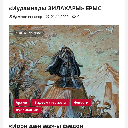
«Иудзинады ЗИЛАХАРЫ» ЕРЫС
Администратор
21.11.2023
0
1 minute read
Архив
Видеоматериалы
Новости
Публикации
«Ирон дæн æз»-ы фæдон