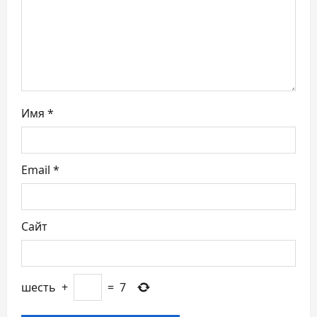
а
п
и
с
Имя
*
я
м
Email
*
Сайт
шесть
+
=
7