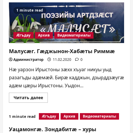
Гыкъынаты
æрвылазон
æрмдæсниады
1 minute read
равдыст
Æгъдау
Архив
Видеоматериалы
Малусæг. Гæджынон-Хабæты Риммæ
Администратор
11.02.2020
0
Нæ уарзон Ирыстоны зæхх хъуаг никуы уыд
разагъды адæмæй. Бирæ кадджын, дзырддзæугæ
адæм цæры Ирыстоны. Уыдон...
Прочитать
Читать далее
больше
о
Малусæг.
Гæджынон-
Æгъдау
Архив
Видеоматериалы
1 minute read
Хабæты
Риммæ
Уацамонгæ. Зондабитæ – хуры