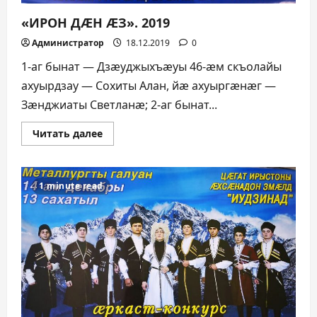
«ИРОН ДÆН ÆЗ». 2019
Администратор
18.12.2019
0
1-аг бынат — Дзæуджыхъæуы 46-æм скъолайы
ахуырдзау — Сохиты Алан, йæ ахуыргæнæг —
Зæнджиаты Светланæ; 2-аг бынат...
Прочитать
Читать далее
больше
о
«ИРОН
ДÆН
ÆЗ».
1 minute read
2019