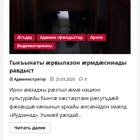
Æгъдау
Адæмон сфæлдыстад
Архив
Видеоматериалы
Гыкъынаты æрвылазон æрмдæсниады
равдыст
Администратор
25.03.2020
0
Ирон æвзаджы рæзтыл æмæ национ
культурæйы бынтæ кæстæртæм рæсугъдæй
фæхæццæ кæныныл архайы æхсæнадон змæлд
«Иудзинад». Уымæй уæлдай...
Прочитать
Читать далее
больше
о