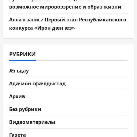
возможное мировоззрение и образ жизни
Алла
к записи
Первый этап Республиканского
конкурса «Ирон дæн æз»
РУБРИКИ
Æгъдау
Адæмон сфæлдыстад
Архив
Без рубрики
Видеоматериалы
Газета