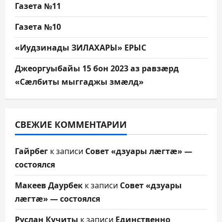
Газета №11
Газета №10
«Иудзинады ЗИЛАХАРЫ» ЕРЫС
Джеоргуыбайы 15 бон 2023 аз равзæрд
«Сæлбиты мыггаджы змæлд»
СВЕЖИЕ КОММЕНТАРИИ
Гайрбег
к записи
Совет «дзуары лæгтæ» —
состоялся
Макеев Даурбек
к записи
Совет «дзуары
лæгтæ» — состоялся
Руслан Кучиты
к записи
Единственно