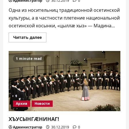
Администратор
30.12.2019
0
Одна из носительниц традиционной осетинской
культуры, а в частности плетение национальной
осетинской косынки, «цыллæ xыз» — Мадина...
Прочитать
Читать далее
больше
о
ХЪУСЫНГÆНИНАГ!
1 minute read
Архив
Новости
ХЪУСЫНГÆНИНАГ!
Администратор
30.12.2019
0