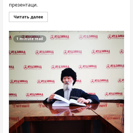
презентаци.
Прочитать
Читать далее
больше
о
«Мыкалгабыртæ.
Авд
Авды
1 minute read
сты»