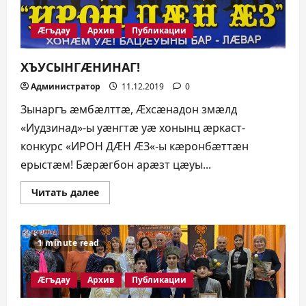
Æгъдау
Архив
Публикации
ХЪУСЫНГÆНИНАГ!
Администратор
11.12.2019
0
Зынаргъ æмбæлттæ, Æхсæнадон змæлд
«Иудзинад»-ы уæнгтæ уæ хонынц æркаст-
конкурс «ИРОН ДÆН ÆЗ«-ы кæронбæттæн
ерыстæм! Бæрæгбон арæзт цæуы...
Прочитать
Читать далее
больше
о
ХЪУСЫНГÆНИНАГ!
1 minute read
Æгъдау
Архив
Публикации