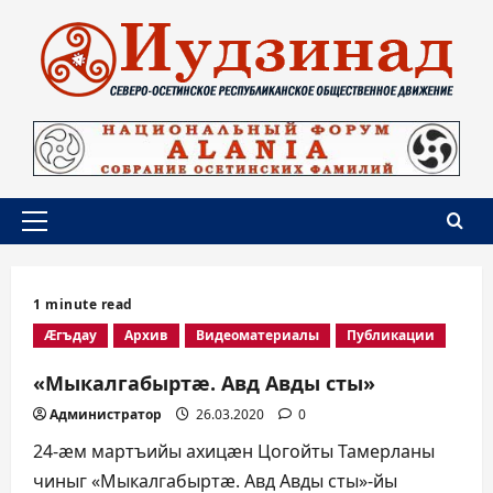
Перейти
к
содержимому
Основное
меню
1 minute read
Æгъдау
Архив
Видеоматериалы
Публикации
«Мыкалгабыртæ. Авд Авды сты»
Администратор
26.03.2020
0
24-æм мартъийы ахицæн Цогойты Тамерланы
чиныг «Мыкалгабыртæ. Авд Авды сты»-йы