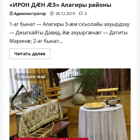
«ИРОН ДÆН ÆЗ» Алагиры районы
Администратор
06.12.2019
0
1-аг бынат — Алагиры 3-æм скъолайы ахуырдзау
— Джыгкайты Давид, йæ ахуыргæнæг — Датиты
Маринæ; 2-аг бынат...
Прочитать
Читать далее
больше
о
«ИРОН
ДÆН
ÆЗ»
1 minute read
Алагиры
районы