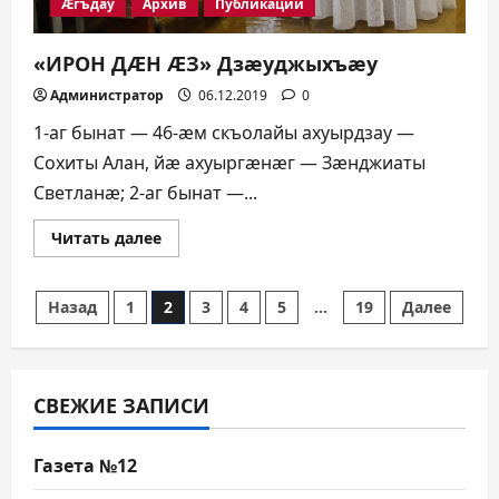
Æгъдау
Архив
Публикации
«ИРОН ДÆН ÆЗ» Дзæуджыхъæу
Администратор
06.12.2019
0
1-аг бынат — 46-æм скъолайы ахуырдзау —
Сохиты Алан, йæ ахуыргæнæг — Зæнджиаты
Светланæ; 2-аг бынат —...
Прочитать
Читать далее
больше
о
«ИРОН
ДÆН
Пагинация
Назад
1
2
3
4
5
…
19
Далее
ÆЗ»
Дзæуджыхъæу
записей
СВЕЖИЕ ЗАПИСИ
Газета №12